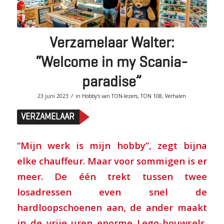
Verzamelaar Walter:
“Welcome in my Scania-
paradise”
/
23 juni 2023
in
Hobby's van TON-lezers
,
TON 108
,
Verhalen
VERZAMELAAR
“Mijn werk is mijn hobby”, zegt bijna
elke chauffeur. Maar voor sommigen is er
meer. De één trekt tussen twee
losadressen even snel de
hardloopschoenen aan, de ander maakt
in de vrije uren enorme Lego-bouwsels.