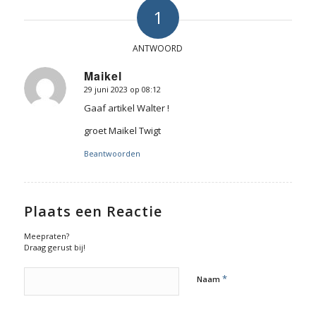
1
ANTWOORD
Maikel
29 juni 2023 op 08:12
zegt:
Gaaf artikel Walter !
groet Maikel Twigt
Beantwoorden
Plaats een Reactie
Meepraten?
Draag gerust bij!
*
Naam