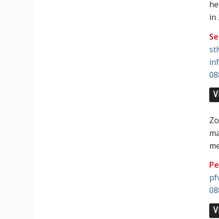
he
in
Se
st
in
08
V
Zo
ma
me
Pe
pf
08
V