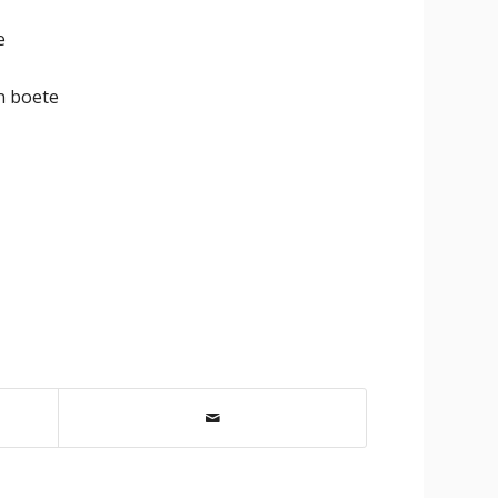
e
n boete