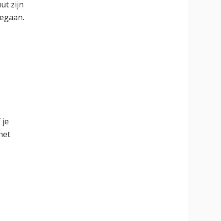
ut zijn
egaan.
 je
het