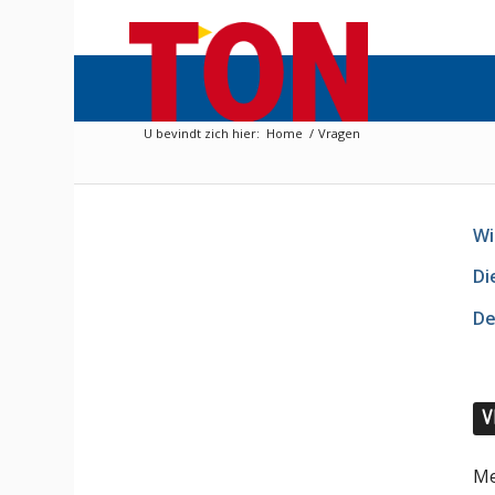
U bevindt zich hier:
Home
/
Vragen
Wi
Di
De
V
Me