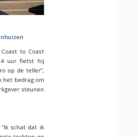
menhuizen
 Coast to Coast
4 uur fietst hij
o op de teller”,
 ik het bedrag om
erkgever steunen
“Ik schat dat ik
 grote tochten op