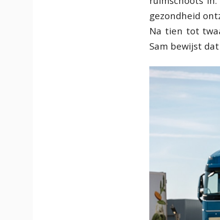
ruimschoots in.”
gezondheid ontz
Na tien tot twa
Sam bewijst dat