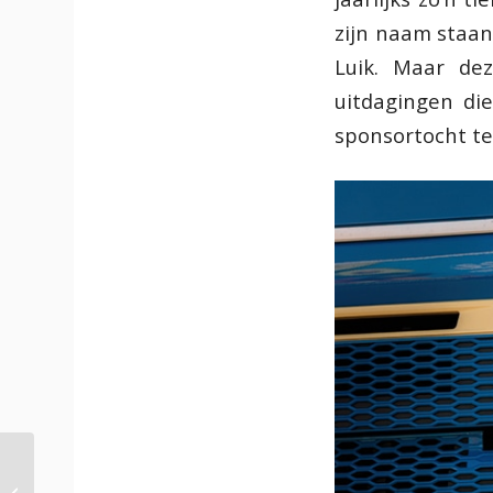
zijn naam staan
Luik. Maar de
uitdagingen di
sponsortocht te 
Van pure
paardenkracht naar