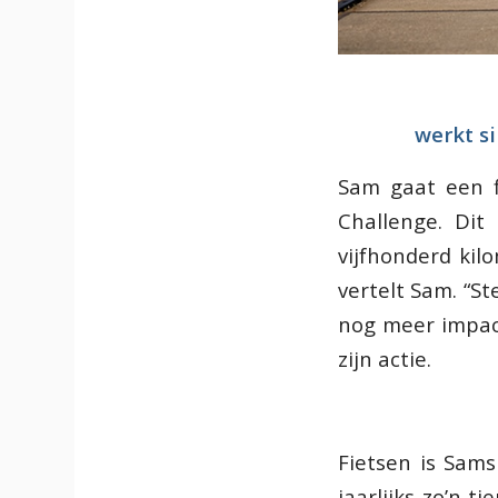
werkt si
Sam gaat een f
Challenge. Dit 
vijfhonderd kil
vertelt Sam. “St
nog meer impact
zijn actie.
Fietsen is Sams
jaarlijks zo’n t