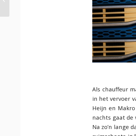
450 power-pk’s
Als chauffeur m
in het vervoer 
Heijn en Makro 
nachts gaat de 
Na zo’n lange d