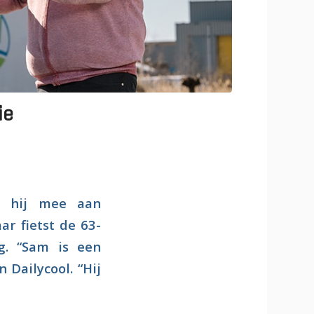
ie
et hij mee aan
ar fietst de 63-
ng. “Sam is een
 Dailycool. “Hij