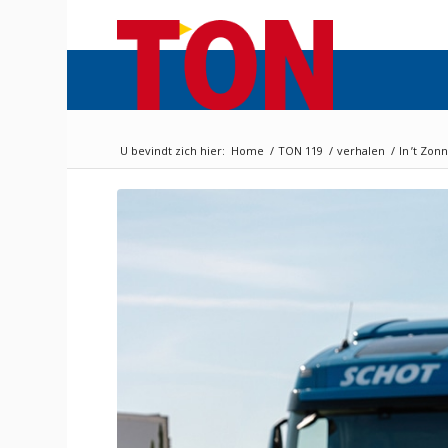
U bevindt zich hier:
Home
/
TON 119
/
verhalen
/
In ’t Zo