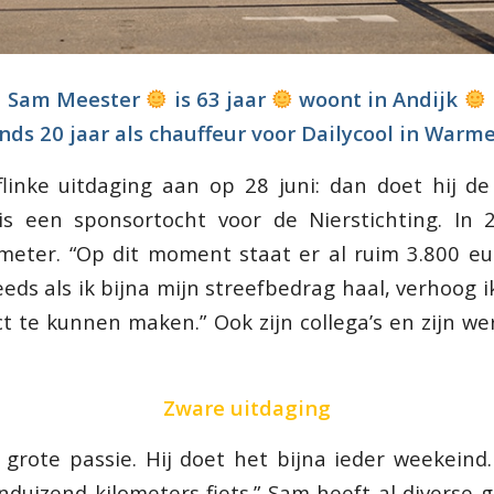
Sam Meester
is 63 jaar
woont in Andijk
nds 20 jaar als chauffeur voor Dailycool in War
linke uitdaging aan op 28 juni: dan doet hij de
is een sponsortocht voor de Nierstichting. In 2
ometer. “Op dit moment staat er al ruim 3.800 eur
eeds als ik bijna mijn streefbedrag haal, verhoog
 te kunnen maken.” Ook zijn collega’s en zijn w
Zware uitdaging
 grote passie. Hij doet het bijna ieder weekeind. 
ienduizend kilometers fiets.” Sam heeft al diverse