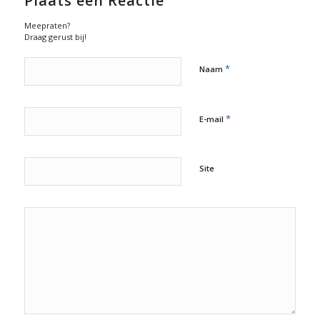
Plaats een Reactie
Meepraten?
Draag gerust bij!
*
Naam
*
E-mail
Site