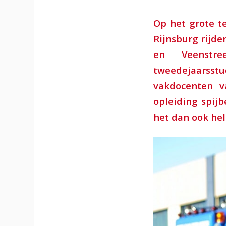
Op het grote t
Rijnsburg rijde
en Veenstr
tweedejaarss
vakdocenten v
opleiding spijbe
het dan ook hel