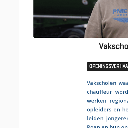
Vakschol
OPENINGSVERHAA
Vakscholen waa
chauffeur word
werken regiona
opleiders en he
leiden jongere
Roan en hun opl