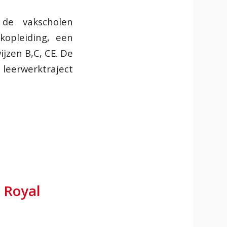
de vakscholen
kopleiding, een
ijzen B,C, CE. De
leerwerktraject
 Royal