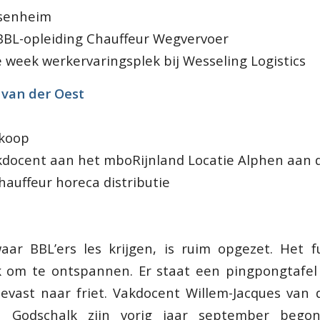
ssenheim
BBL-opleiding Chauffeur Wegvervoer
 week werkervaringsplek bij Wesseling Logistics
 van der Oest
koop
akdocent aan het mboRijnland Locatie Alphen aan d
hauffeur horeca distributie
aar BBL’ers les krijgen, is ruim opgezet. Het 
k om te ontspannen. Er staat een pingpongtafel
eevast naar friet. Vakdocent Willem-Jacques van 
n Godschalk zijn vorig jaar september beg