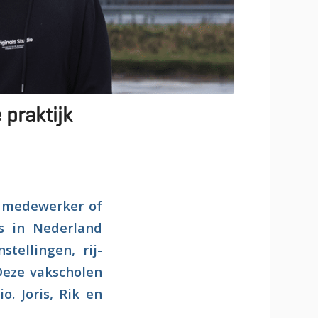
 praktijk
k medewerker of
’s in Nederland
tellingen, rij-
 Deze vakscholen
. Joris, Rik en