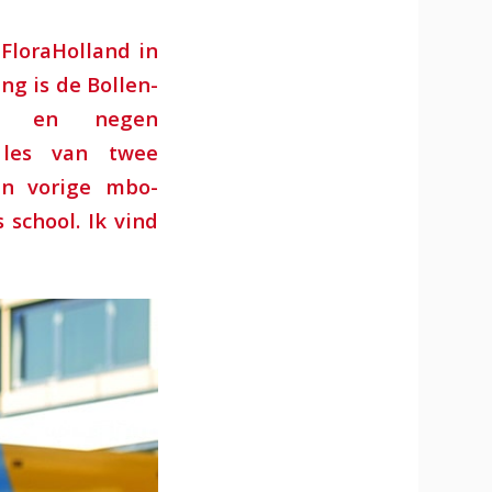
FloraHolland in
ng is de Bollen-
rs en negen
 les van twee
jn vorige mbo-
s school. Ik vind