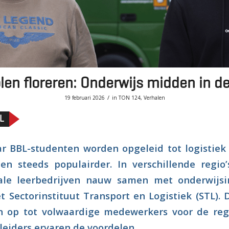
en floreren: Onderwijs midden in de
/
19 februari 2026
in
TON 124
,
Verhalen
L
r BBL-studenten worden opgeleid tot logistie
en steeds populairder. In verschillende regio
le leerbedrijven nauw samen met onderwijsins
t Sectorinstituut Transport en Logistiek (STL).
n op tot volwaardige medewerkers voor de regio
eiders ervaren de voordelen.