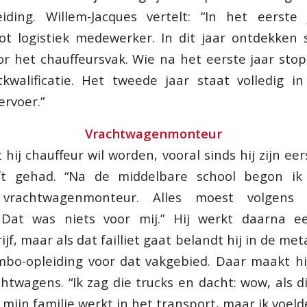
eiding. Willem-Jacques vertelt: “In het eerste
ot logistiek medewerker. In dit jaar ontdekken 
or het chauffeursvak. Wie na het eerste jaar stop
tkwalificatie. Het tweede jaar staat volledig i
rvoer.”
Vrachtwagenmonteur
t hij chauffeur wil worden, vooral sinds hij zijn eer
t gehad. “Na de middelbare school begon i
 vrachtwagenmonteur. Alles moest volgens
 Dat was niets voor mij.” Hij werkt daarna e
ijf, maar als dat failliet gaat belandt hij in de m
bo-opleiding voor dat vakgebied. Daar maakt hi
htwagens. “Ik zag die trucks en dacht: wow, als d
 mijn familie werkt in het transport, maar ik voelde: